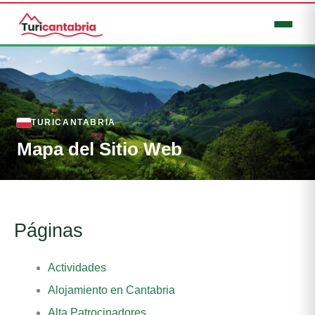
Ir
al
contenido
TURICANTABRIA
Mapa del Sitio Web
Mapa del Sitio Web
Páginas
Actividades
Alojamiento en Cantabria
Alta Patrocinadores