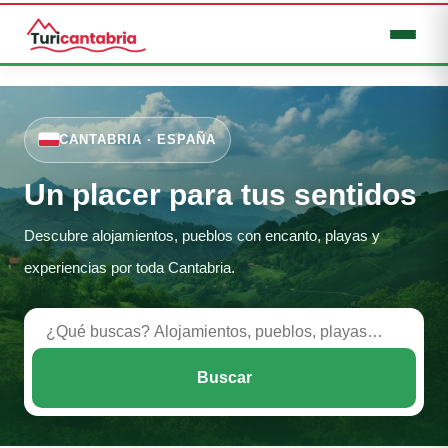
Ir
al
CANTABRIA · ESPAÑA
contenido
Un placer para tus sentidos
Descubre alojamientos, pueblos con encanto, playas y
experiencias por toda Cantabria.
Buscar