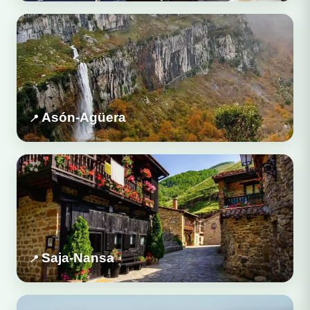
Asón-Agüera
Saja-Nansa